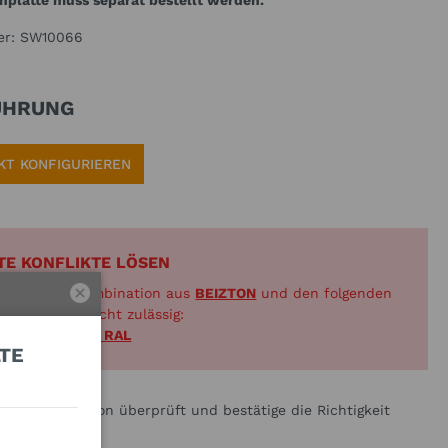
chplatte muss separat bestellt werden.
er:
SW10066
ÜHRUNG
KT KONFIGURIEREN
TE KONFLIKTE LÖSEN
ie aktuelle Kombination aus
BEIZTON
und den folgenden
ption(en) ist nicht zulässig:
ACKIERT NACH RAL
E G
die Konfiguration überprüft und bestätige die Richtigkeit
ngaben.