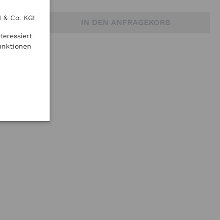
 & Co. KG!
IN DEN ANFRAGEKORB
teressiert
unktionen