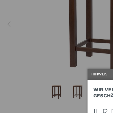
HINWEIS
WIR VE
ESCHÄ
IHR