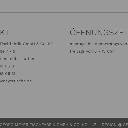
KT
ÖFFNUNGSZEI
Tischfabrik GmbH & Co. KG
montags bis donnerstags von 
ße 7 - 9
freitags von 8 - 15 Uhr
enstedt - Lutten
99 06 0
99 06 18
meyertische.de
 GEORG MEYER TISCHFABRIK GMBH & CO. KG
DESIGN @ SE