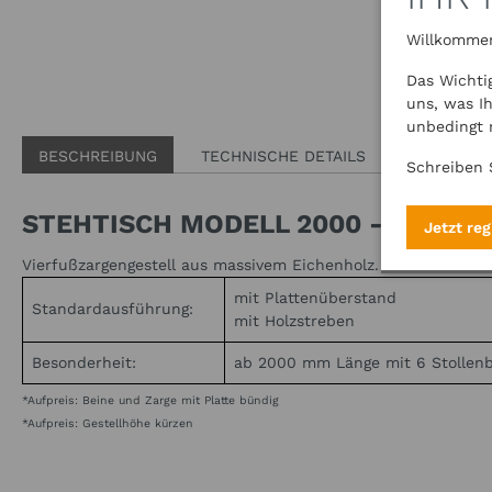
Willkommen
Das Wichti
uns, was I
unbedingt 
BESCHREIBUNG
TECHNISCHE DETAILS
Schreiben 
STEHTISCH MODELL 2000 - EICHE
Jetzt reg
Vierfußzargengestell aus massivem Eichenholz.
mit Plattenüberstand
Standardausführung:
mit Holzstreben
Besonderheit:
ab 2000 mm Länge mit 6 Stollen
*Aufpreis: Beine und Zarge mit Platte bündig
*Aufpreis: Gestellhöhe kürzen