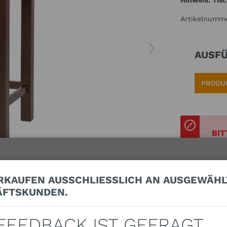
Hinweis: Tis
Artikelnumm
AUSF
PRODU
BIT
D
O
L
RKAUFEN AUSSCHLIESSLICH AN AUSGEWÄHLT
FTSKUNDEN.
Ich habe 
 FEEDBACK IST GEFRAGT
meiner A