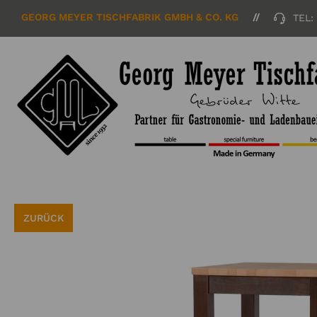
GEORG MEYER TISCHFABRIK GMBH & CO. KG
TEL:
ZURÜCK