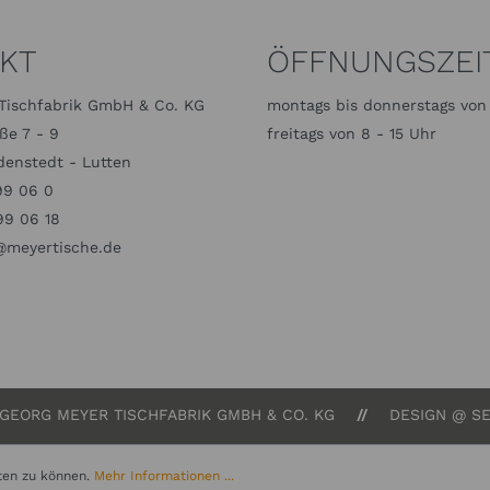
KT
ÖFFNUNGSZEI
Tischfabrik GmbH & Co. KG
montags bis donnerstags von 
ße 7 - 9
freitags von 8 - 15 Uhr
enstedt - Lutten
99 06 0
99 06 18
meyertische.de
 GEORG MEYER TISCHFABRIK GMBH & CO. KG
DESIGN @ SE
ten zu können.
Mehr Informationen ...