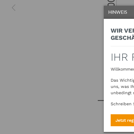
HINWEIS
WIR VE
ESCHÄ
IHR
Willkommen
Das Wichti
uns, was I
unbedingt 
Schreiben 
Jetzt reg