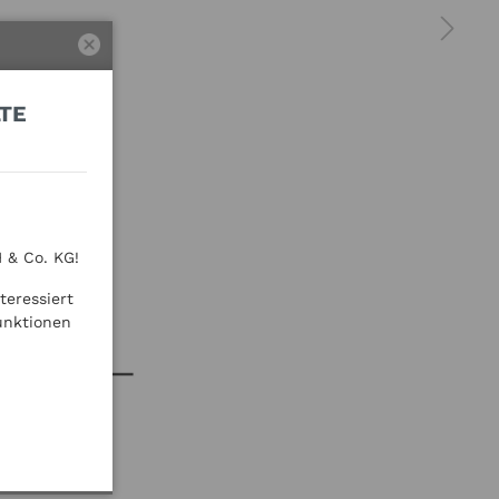
E G
 & Co. KG!
teressiert
unktionen