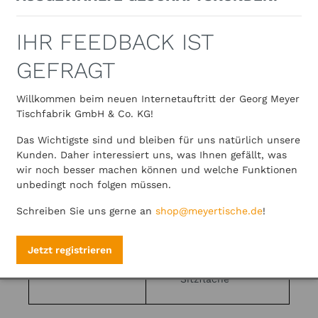
IHR FEEDBACK IST
GEFRAGT
Willkommen beim neuen Internetauftritt der Georg Meyer
Tischfabrik GmbH & Co. KG!
Mögliche
Rund, eckig, mit Sockel,
Ausführungen:
ohne Sockel
Das Wichtigste sind und bleiben für uns natürlich unsere
Kunden. Daher interessiert uns, was Ihnen gefällt, was
uni-farbig
wir noch besser machen können und welche Funktionen
glatt gepolstert (30
unbedingt noch folgen müssen.
mm dick)
eckige Sitzkante
Schreiben Sie uns gerne an
shop@meyertische.de
!
460 mm
Standardausführung:
Gesamthöhe
400x 400 mm oder
Jetzt registrieren
Ø 400 mm
Sitzfläche