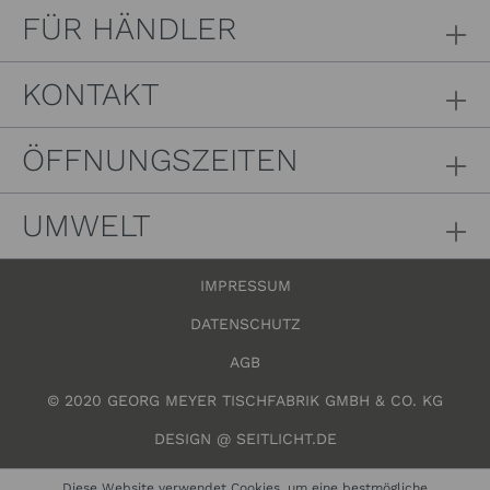
FÜR HÄNDLER
KONTAKT
ÖFFNUNGSZEITEN
UMWELT
IMPRESSUM
DATENSCHUTZ
AGB
© 2020 GEORG MEYER TISCHFABRIK GMBH & CO. KG
DESIGN @ SEITLICHT.DE
Diese Website verwendet Cookies, um eine bestmögliche